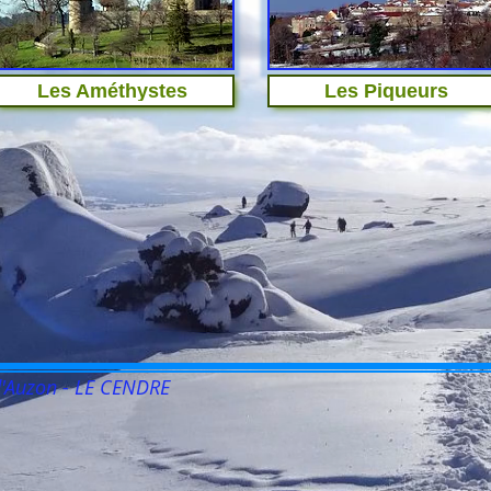
Les Améthystes
Les Piqueurs
nd'Auzon - LE CENDRE