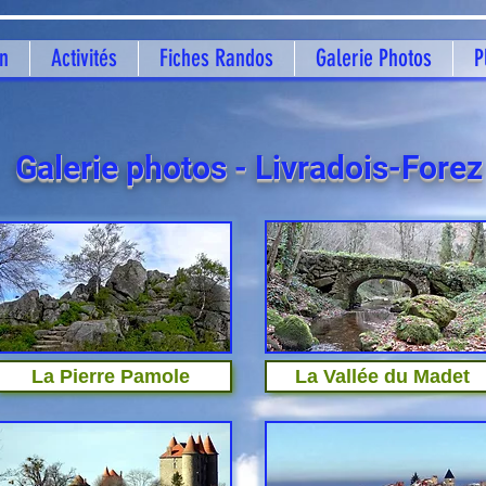
on
Activités
Fiches Randos
Galerie Photos
P
Galerie photos - Livradois-Forez
La Pierre Pamole
La Vallée du Madet