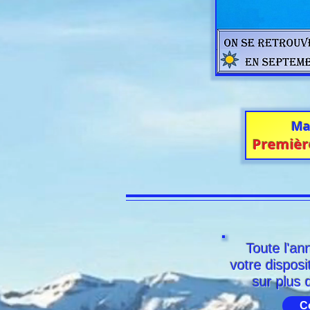
Ma
Premièr
Toute l'an
votre dispos
sur plus
Co